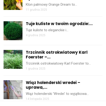
Klon palmowy Orange Dream to…
11 grudnia 2025
Tuje kuliste w twoim ogrodzie:...
Tuje kuliste to eleganckie i…
4 grudnia 2025
Trzcinnik ostrokwiatowy Karl
Foerster –...
Trzcinnik ostrokwiatowy Karl Foerster to…
1 grudnia 2025
Wiąz holenderski wredei –
uprawa,...
Wiąz holenderski 'Wredei’ to wyjątkowa…
14 listopada 2025