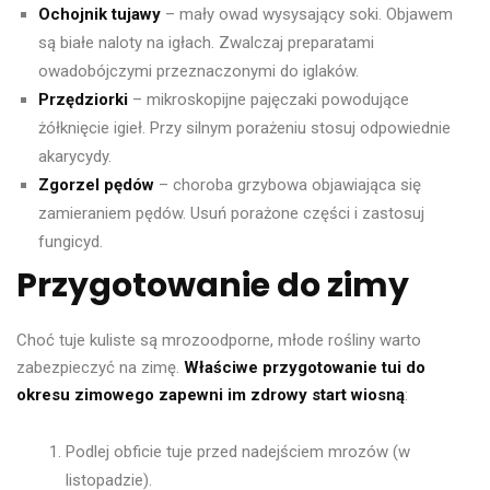
Ochojnik tujawy
– mały owad wysysający soki. Objawem
są białe naloty na igłach. Zwalczaj preparatami
owadobójczymi przeznaczonymi do iglaków.
Przędziorki
– mikroskopijne pajęczaki powodujące
żółknięcie igieł. Przy silnym porażeniu stosuj odpowiednie
akarycydy.
Zgorzel pędów
– choroba grzybowa objawiająca się
zamieraniem pędów. Usuń porażone części i zastosuj
fungicyd.
Przygotowanie do zimy
Choć tuje kuliste są mrozoodporne, młode rośliny warto
zabezpieczyć na zimę.
Właściwe przygotowanie tui do
okresu zimowego zapewni im zdrowy start wiosną
:
Podlej obficie tuje przed nadejściem mrozów (w
listopadzie).