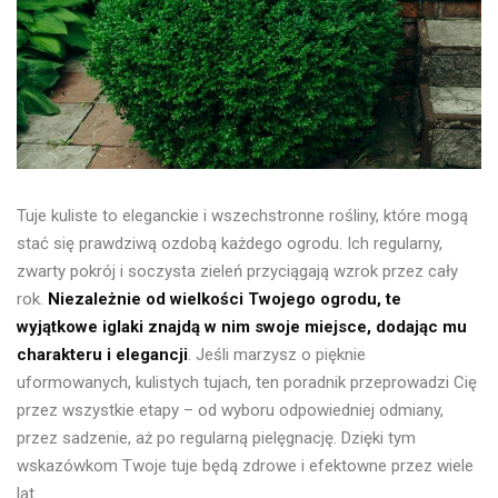
Tuje kuliste to eleganckie i wszechstronne rośliny, które mogą
stać się prawdziwą ozdobą każdego ogrodu. Ich regularny,
zwarty pokrój i soczysta zieleń przyciągają wzrok przez cały
rok.
Niezależnie od wielkości Twojego ogrodu, te
wyjątkowe iglaki znajdą w nim swoje miejsce, dodając mu
charakteru i elegancji
. Jeśli marzysz o pięknie
uformowanych, kulistych tujach, ten poradnik przeprowadzi Cię
przez wszystkie etapy – od wyboru odpowiedniej odmiany,
przez sadzenie, aż po regularną pielęgnację. Dzięki tym
wskazówkom Twoje tuje będą zdrowe i efektowne przez wiele
lat.