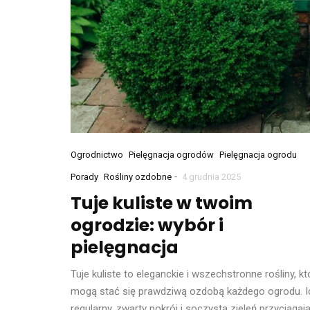
Ogrodnictwo
Pielęgnacja ogrodów
Pielęgnacja ogrodu
-
Porady
Rośliny ozdobne
4 grudnia 2025
Tuje kuliste w twoim
ogrodzie: wybór i
pielęgnacja
Tuje kuliste to eleganckie i wszechstronne rośliny, kt
mogą stać się prawdziwą ozdobą każdego ogrodu. I
regularny, zwarty pokrój i soczysta zieleń przyciągaj