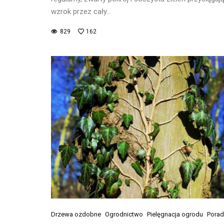
wzrok przez cały…
829
162
Drzewa ozdobne
Ogrodnictwo
Pielęgnacja ogrodu
Porad