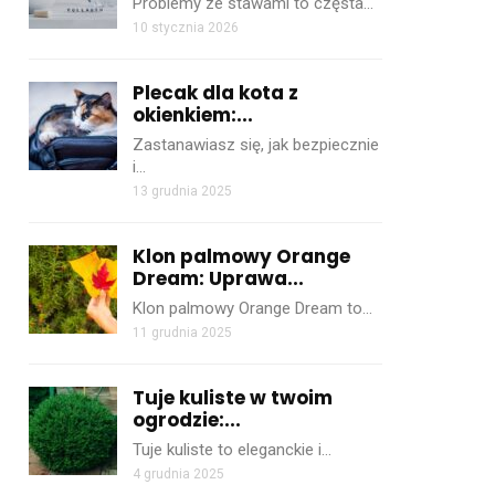
Problemy ze stawami to częsta…
10 stycznia 2026
Plecak dla kota z
okienkiem:...
Zastanawiasz się, jak bezpiecznie
i…
13 grudnia 2025
Klon palmowy Orange
Dream: Uprawa...
Klon palmowy Orange Dream to…
11 grudnia 2025
Tuje kuliste w twoim
ogrodzie:...
Tuje kuliste to eleganckie i…
4 grudnia 2025