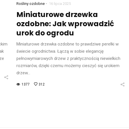
-
Rośliny ozdobne
16 lipca 2025
Miniaturowe drzewka
ozdobne: Jak wprowadzić
urok do ogrodu
ckim
Miniaturowe drzewka ozdobne to prawdziwe perełki w
ak
świecie ogrodnictwa. Łączą w sobie elegancję
ze
pełnowymiarowych drzew z praktycznością niewielkich
rozmiarów, dzięki czemu możemy cieszyć się urokiem
drzew…
1377
312