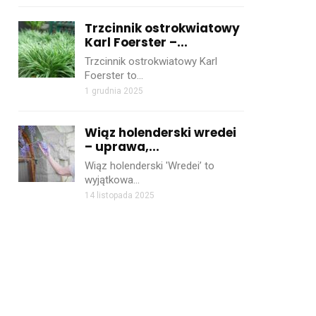
Trzcinnik ostrokwiatowy
Karl Foerster –...
Trzcinnik ostrokwiatowy Karl
Foerster to…
1 grudnia 2025
Wiąz holenderski wredei
– uprawa,...
Wiąz holenderski 'Wredei’ to
wyjątkowa…
14 listopada 2025