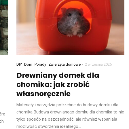
-
DIY
Dom
Porady
Zwierzęta domowe
2 września 2025
Drewniany domek dla
chomika: jak zrobić
własnoręcznie
Materiały i narzędzia potrzebne do budowy domku dla
chomika Budowa drewnianego domku dla chomika to nie
óre
tylko sposób na oszczędność, ale również wspaniała
ch
możliwość stworzenia idealnego…
ą