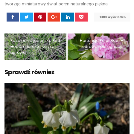
tworząc miniaturowy świat pełen naturalnego piękna.
1380 Wyświetleń
Rozplenica japońska Red
Hortensja Polar Bear –
Head: charakterystyka i
uprawa i pielęgnacja
uprawa
Sprawdź również