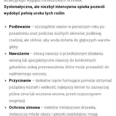
atrakcyjnego wyglądu miniaturowych drzewek.
Systematyczna, ale niezbyt intensywna opieka pozwoli
wydobyć pełnię uroku tych roślin
:
Podlewanie
– szczególnie ważne w pierwszym roku po
posadzeniu oraz podczas suchych okresów; podlewaj
rzadziej, ale obficie, aby woda dotarła do głębszych warstw
gleby
Nawożenie
– stosuj nawozy o przedłużonym działaniu
wiosną lub specjalistyczne nawozy do konkretnych
gatunków; unikaj przenawożenia, które może prowadzić do
nadmiernego wzrostu
Przycinanie
– delikatne cięcie formujące pomoże utrzymać
pożądany kształt i wielkość; najlepszy termin to zazwyczaj
późna zima lub wczesna wiosna, przed rozpoczęciem
wegetacji
Ochrona zimowa
– niektóre miniaturowe drzewka,
zwłaszcza młode okazy i gatunki ciepłolubne, mogą