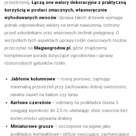
przestrzenią.
Łączą one walory dekoracyjne z praktyczną
korzyścią w postaci smacznych, własnoręcznie
wyhodowanych owoców
. Uprawa takich drzewek wymaga
jednak odpowiedniej wiedzy na temat nawożenia, ochrony
przed szkodnikami oraz właściwych technik pielęgnacji. O
wszystkich tych aspektach uprawy roślin owocowych można
przeczytać na
Magiaogrodow.pl
, gdzie znajdziemy
kompleksowe porady dotyczące ogrodnictwa i uprawy
różnorodnych gatunków roślin.
Jabłonie kolumnowe
– rosną pionowo, zajmując
minimalną przestrzeń przy zachowaniu dobrej owocności,
idealne nawet na balkon czy taras
Karłowe czereśnie
– odmiany na podkładce Gisela 5
osiągają wysokość do 2,5 m, ułatwiając zbiór owoców bez
konieczności używania drabiny
Miniaturowe grusze
– szczepione na pigwie jako
podkładce, kompaktowe i obficie owocujące, zachwycające