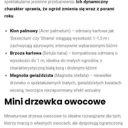
spektakularne jesienne przebarwienia.
Ich dynamiczny
charakter sprawia, że ogród zmienia się wraz z porami
roku
.
Klon palmowy
(Acer palmatum) – odmiany karłowe jak
'Dissectum’ czy 'Shaina’ osiągają wysokość 1-1,5 m i
zachwycają ażurowymi, intensywnie wybarwionymi liśćmi
Brzoza karłowa
(Betula nana) – kompaktowa odmiana o
wysokości do 1 m, idealna do małych ogrodów, z
charakterystyczną białą korą i drobnymi liśćmi
Magnolia gwiaździsta
(Magnolia stellata) – niewielkie
drzewko o spektakularnych białych, gwiaździstych kwiatach
wiosną, tworzące niezapomniany efekt wizualny
Mini drzewka owocowe
Miniaturowe drzewa owocowe to idealne rozwiązanie dla tych,
którzy marzą o własnych owocach, ale dysponują ograniczoną