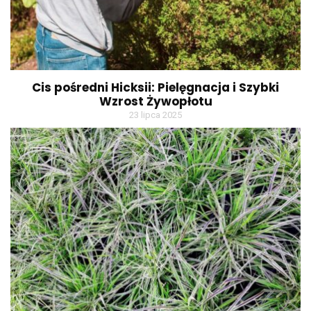
Cis pośredni Hicksii: Pielęgnacja i Szybki
Wzrost Żywopłotu
23 lipca 2025