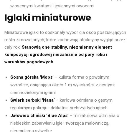
wiosennymi kwiatami i jesiennymi owocami
Iglaki miniaturowe
Miniaturowe iglaki to doskonały wybór dla osób poszukujących
roślin zimozielonych, które zachowają atrakcyjny wygląd przez
cały rok.
Stanowią one stabilny, niezmienny element
kompozycji ogrodowej niezależnie od pory roku i
warunków pogodowych
.
Sosna górska 'Mops’
– kulista forma o powolnym
wzroście, osiągająca około 1 m wysokości, z gęstymi,
ciemnozielonymi igłami
Świerk serbski 'Nana’
– karłowa odmiana o gęstym,
regularnym pokroju i delikatnie srebrzystych igłach
Jałowiec chiński 'Blue Alps’
– miniaturowa odmiana o
niebieskim zabarwieniu igieł, tworząca malowniczą,
nieregularną sylwetkę