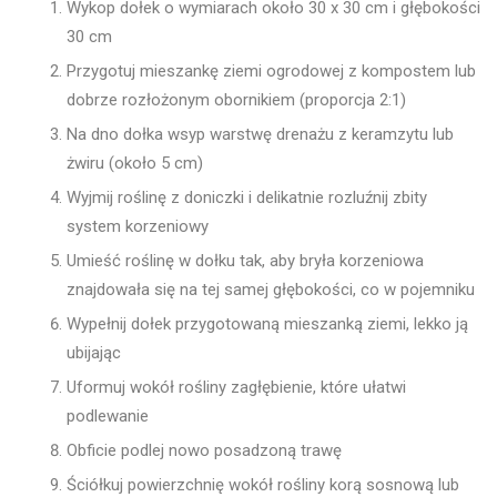
Wykop dołek o wymiarach około 30 x 30 cm i głębokości
30 cm
Przygotuj mieszankę ziemi ogrodowej z kompostem lub
dobrze rozłożonym obornikiem (proporcja 2:1)
Na dno dołka wsyp warstwę drenażu z keramzytu lub
żwiru (około 5 cm)
Wyjmij roślinę z doniczki i delikatnie rozluźnij zbity
system korzeniowy
Umieść roślinę w dołku tak, aby bryła korzeniowa
znajdowała się na tej samej głębokości, co w pojemniku
Wypełnij dołek przygotowaną mieszanką ziemi, lekko ją
ubijając
Uformuj wokół rośliny zagłębienie, które ułatwi
podlewanie
Obficie podlej nowo posadzoną trawę
Ściółkuj powierzchnię wokół rośliny korą sosnową lub