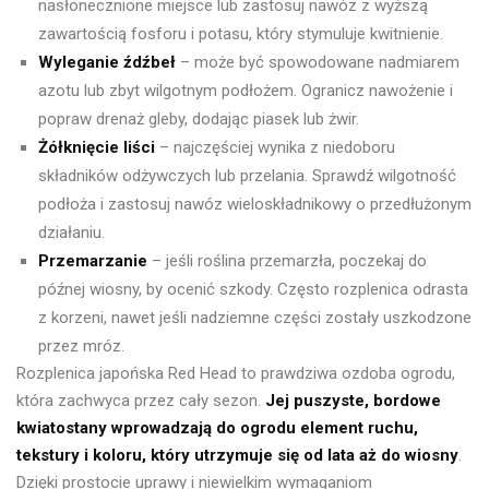
nasłonecznione miejsce lub zastosuj nawóz z wyższą
zawartością fosforu i potasu, który stymuluje kwitnienie.
Wyleganie źdźbeł
– może być spowodowane nadmiarem
azotu lub zbyt wilgotnym podłożem. Ogranicz nawożenie i
popraw drenaż gleby, dodając piasek lub żwir.
Żółknięcie liści
– najczęściej wynika z niedoboru
składników odżywczych lub przelania. Sprawdź wilgotność
podłoża i zastosuj nawóz wieloskładnikowy o przedłużonym
działaniu.
Przemarzanie
– jeśli roślina przemarzła, poczekaj do
późnej wiosny, by ocenić szkody. Często rozplenica odrasta
z korzeni, nawet jeśli nadziemne części zostały uszkodzone
przez mróz.
Rozplenica japońska Red Head to prawdziwa ozdoba ogrodu,
która zachwyca przez cały sezon.
Jej puszyste, bordowe
kwiatostany wprowadzają do ogrodu element ruchu,
tekstury i koloru, który utrzymuje się od lata aż do wiosny
.
Dzięki prostocie uprawy i niewielkim wymaganiom