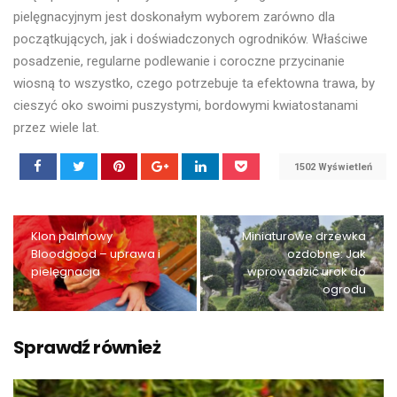
pielęgnacyjnym jest doskonałym wyborem zarówno dla
początkujących, jak i doświadczonych ogrodników. Właściwe
posadzenie, regularne podlewanie i coroczne przycinanie
wiosną to wszystko, czego potrzebuje ta efektowna trawa, by
cieszyć oko swoimi puszystymi, bordowymi kwiatostanami
przez wiele lat.
1502 Wyświetleń
Klon palmowy
Miniaturowe drzewka
Bloodgood – uprawa i
ozdobne: Jak
pielęgnacja
wprowadzić urok do
ogrodu
Sprawdź również