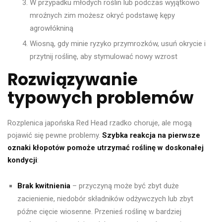
W przypadku młodych roślin lub podczas wyjątkowo
mroźnych zim możesz okryć podstawę kępy
agrowłókniną
Wiosną, gdy minie ryzyko przymrozków, usuń okrycie i
przytnij roślinę, aby stymulować nowy wzrost
Rozwiązywanie
typowych problemów
Rozplenica japońska Red Head rzadko choruje, ale mogą
pojawić się pewne problemy.
Szybka reakcja na pierwsze
oznaki kłopotów pomoże utrzymać roślinę w doskonałej
kondycji
:
Brak kwitnienia
– przyczyną może być zbyt duże
zacienienie, niedobór składników odżywczych lub zbyt
późne cięcie wiosenne. Przenieś roślinę w bardziej