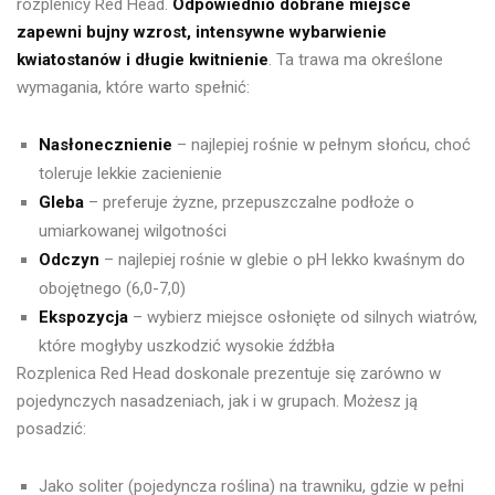
rozplenicy Red Head.
Odpowiednio dobrane miejsce
zapewni bujny wzrost, intensywne wybarwienie
kwiatostanów i długie kwitnienie
. Ta trawa ma określone
wymagania, które warto spełnić:
Nasłonecznienie
– najlepiej rośnie w pełnym słońcu, choć
toleruje lekkie zacienienie
Gleba
– preferuje żyzne, przepuszczalne podłoże o
umiarkowanej wilgotności
Odczyn
– najlepiej rośnie w glebie o pH lekko kwaśnym do
obojętnego (6,0-7,0)
Ekspozycja
– wybierz miejsce osłonięte od silnych wiatrów,
które mogłyby uszkodzić wysokie źdźbła
Rozplenica Red Head doskonale prezentuje się zarówno w
pojedynczych nasadzeniach, jak i w grupach. Możesz ją
posadzić:
Jako soliter (pojedyncza roślina) na trawniku, gdzie w pełni