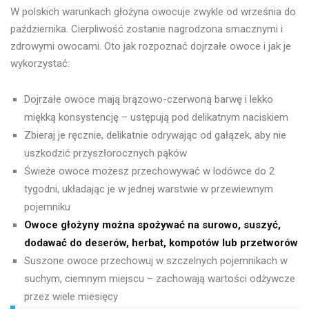
W polskich warunkach głożyna owocuje zwykle od września do
października. Cierpliwość zostanie nagrodzona smacznymi i
zdrowymi owocami. Oto jak rozpoznać dojrzałe owoce i jak je
wykorzystać:
Dojrzałe owoce mają brązowo-czerwoną barwę i lekko
miękką konsystencję – ustępują pod delikatnym naciskiem
Zbieraj je ręcznie, delikatnie odrywając od gałązek, aby nie
uszkodzić przyszłorocznych pąków
Świeże owoce możesz przechowywać w lodówce do 2
tygodni, układając je w jednej warstwie w przewiewnym
pojemniku
Owoce głożyny można spożywać na surowo, suszyć,
dodawać do deserów, herbat, kompotów lub przetworów
Suszone owoce przechowuj w szczelnych pojemnikach w
suchym, ciemnym miejscu – zachowają wartości odżywcze
przez wiele miesięcy