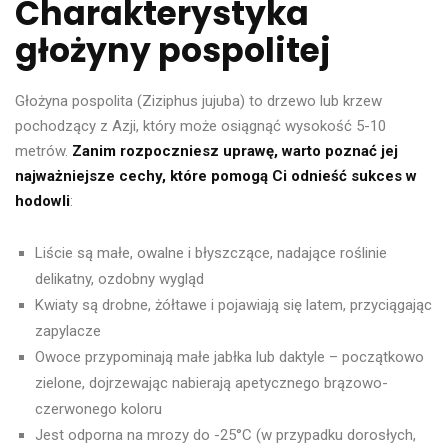
Charakterystyka
głożyny pospolitej
Głożyna pospolita (Ziziphus jujuba) to drzewo lub krzew
pochodzący z Azji, który może osiągnąć wysokość 5-10
metrów.
Zanim rozpoczniesz uprawę, warto poznać jej
najważniejsze cechy, które pomogą Ci odnieść sukces w
hodowli
:
Liście są małe, owalne i błyszczące, nadające roślinie
delikatny, ozdobny wygląd
Kwiaty są drobne, żółtawe i pojawiają się latem, przyciągając
zapylacze
Owoce przypominają małe jabłka lub daktyle – początkowo
zielone, dojrzewając nabierają apetycznego brązowo-
czerwonego koloru
Jest odporna na mrozy do -25°C (w przypadku dorosłych,