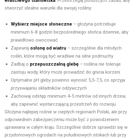
właściwego stanowiska
. Przestrzegaj poniższych zasad, aby
stworzyć idealne warunki dla swojej rośliny:
Wybierz miejsce słoneczne
– głożyna potrzebuje
minimum 6-8 godzin bezpośredniego słońca dziennie, aby
prawidłowo owocować
Zapewnij
osłonę od wiatru
– szczególnie dla młodych
roślin, które mogą być wrażliwe na silne podmuchy
Zadbaj o
przepuszczalną glebę
– roślina nie toleruje
zastoju wody, który może prowadzić do gnicia korzeni
Optymalne pH gleby powinno wynosić 5,5-7,5, co sprzyja
przyswajaniu składników odżywczych
Zachowaj odstęp minimum 4-5 metrów od innych drzew,
aby zapewnić wystarczającą przestrzeń do rozwoju
Głożyna najlepiej rośnie w ciepłych regionach Polski, ale przy
odpowiednim zabezpieczeniu może być z powodzeniem
uprawiana w całym kraju. Szczególnie dobrze sprawdzi się w
przydomowych ogrodach na południowych stokach lub przy