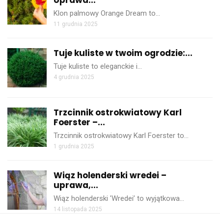
Klon palmowy Orange Dream to…
11 grudnia 2025
Tuje kuliste w twoim ogrodzie:...
Tuje kuliste to eleganckie i…
4 grudnia 2025
Trzcinnik ostrokwiatowy Karl
Foerster –...
Trzcinnik ostrokwiatowy Karl Foerster to…
1 grudnia 2025
Wiąz holenderski wredei –
uprawa,...
Wiąz holenderski 'Wredei’ to wyjątkowa…
14 listopada 2025