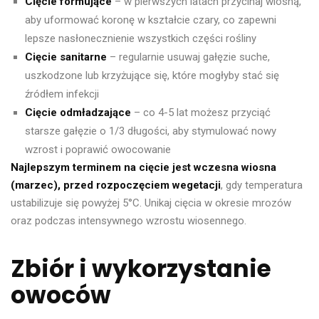
Cięcie formujące
– w pierwszych latach przycinaj wiosną,
aby uformować koronę w kształcie czary, co zapewni
lepsze nasłonecznienie wszystkich części rośliny
Cięcie sanitarne
– regularnie usuwaj gałęzie suche,
uszkodzone lub krzyżujące się, które mogłyby stać się
źródłem infekcji
Cięcie odmładzające
– co 4-5 lat możesz przyciąć
starsze gałęzie o 1/3 długości, aby stymulować nowy
wzrost i poprawić owocowanie
Najlepszym terminem na cięcie jest wczesna wiosna
(marzec), przed rozpoczęciem wegetacji
, gdy temperatura
ustabilizuje się powyżej 5°C. Unikaj cięcia w okresie mrozów
oraz podczas intensywnego wzrostu wiosennego.
Zbiór i wykorzystanie
owoców