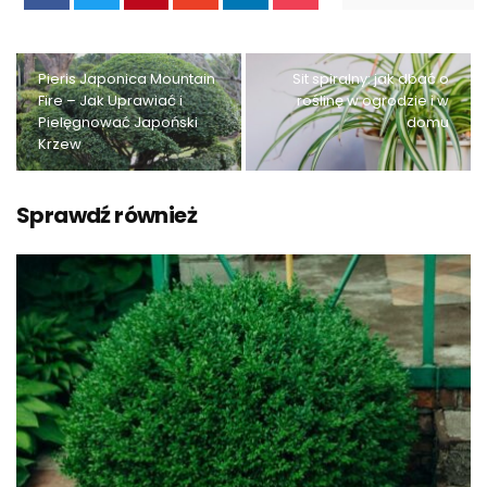
Pieris Japonica Mountain
Sit spiralny: jak dbać o
Fire – Jak Uprawiać i
roślinę w ogrodzie i w
Pielęgnować Japoński
domu
Krzew
Sprawdź również